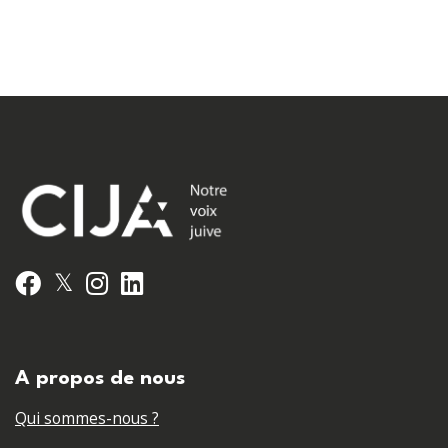
𝕏
Facebook
Instagram
LinkedIn
A propos de nous
Qui sommes-nous ?