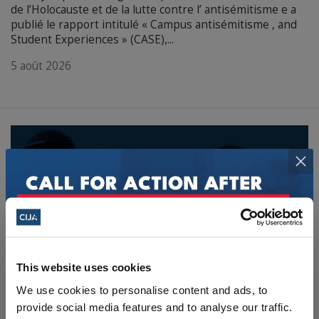
de l’Holocauste et de la lutte contre l’ antisémitisme e a
publié le rapport intitulé « Campus antisémitisme , and
Student Experiences » (CASE),...
5 août 2026
Fer
This website uses cookies
We use cookies to personalise content and ads, to
Le CIJA réagit aux arrestations effectuées
provide social media features and to analyse our traffic.