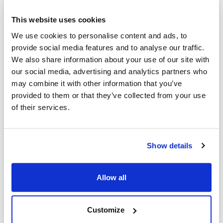
également au Canada. Sous l'égide du
CIJA et de l'UJA, un groupe de 150 juristes
This website uses cookies
travaille déjà d'arrache-pied à l'utilisation
We use cookies to personalise content and ads, to
provide social media features and to analyse our traffic.
de la loi pour combattre la haine des juifs
We also share information about your use of our site with
à laquelle nous assistons. D'autres
our social media, advertising and analytics partners who
groupes juridiques sont en cours de
may combine it with other information that you’ve
provided to them or that they’ve collected from your use
création à Vancouver, Calgary, Montréal
of their services.
et dans tout le pays. Avec des avocats
travaillant dans divers domaines du droit
- y compris les droits de l'homme, le
Show details
travail et l'emploi, et le droit pénal - ils se
concentreront particulièrement sur le
Allow all
système éducatif, car les universités et les
écoles n'ont pas réussi à assurer la
Customize