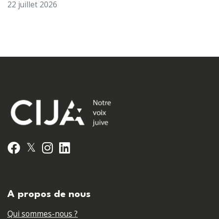
22 juillet 2026
𝕏
Facebook
Instagram
LinkedIn
A propos de nous
Qui sommes-nous ?