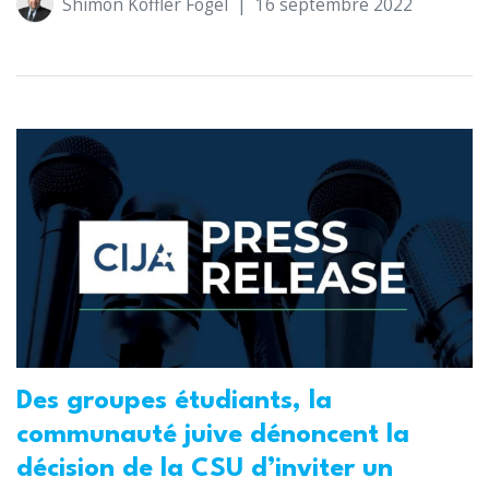
Shimon Koffler Fogel
|
16 septembre 2022
Des groupes étudiants, la
communauté juive dénoncent la
décision de la CSU d’inviter un