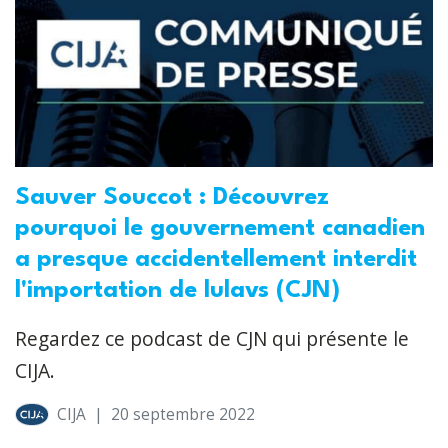
Sauver Souccot : Découvrez
pourquoi le gouvernement canadien
a presque accidentellement interdit
l'importation de lulavs (CJN)
Regardez ce podcast de CJN qui présente le
CIJA.
CIJA
|
20 septembre 2022