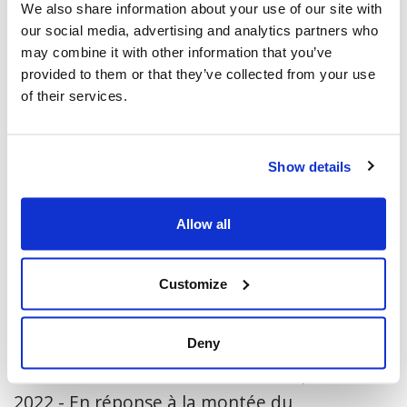
We also share information about your use of our site with
our social media, advertising and analytics partners who
may combine it with other information that you’ve
provided to them or that they’ve collected from your use
of their services.
Show details
MONTÉE DES INCIDENTS HAINEUX :
LE CIJA DEMANDE DES
Allow all
ENGAGEMENTS CONCRETS AUX
PARTIS POLITIQUES QUÉBÉCOIS
Customize
Le CIJA a publié une liste de priorités
électorales pour la communauté juive du
Deny
Québec Montréal, QC - Lundi 12 septembre
2022 - En réponse à la montée du