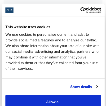
À propos du CIJA
This website uses cookies
Le Centre consultatif des relations
We use cookies to personalise content and ads, to
juives et israéliennes est l'agence de
provide social media features and to analyse our traffic.
représentation de Fédérations juives du
We also share information about your use of our site with
our social media, advertising and analytics partners who
Canada -UIA, représentant Fédérations
may combine it with other information that you’ve
juives tout le Canada.
provided to them or that they’ve collected from your use
of their services.
Vous pourriez également être intéressé
Show details
par...
Allow all