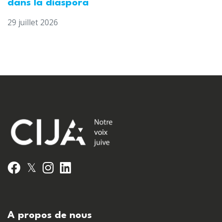
dans la diaspora
29 juillet 2026
𝕏
Facebook
Instagram
LinkedIn
A propos de nous