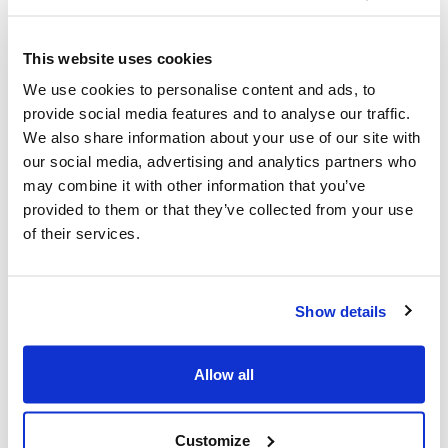
Canada -UIA, représentant Fédérations
juives tout le Canada.
This website uses cookies
We use cookies to personalise content and ads, to
provide social media features and to analyse our traffic.
We also share information about your use of our site with
Publications,
En vedette,
les dernières
our social media, advertising and analytics partners who
may combine it with other information that you’ve
provided to them or that they’ve collected from your use
of their services.
Vous pourriez également être intéressé
par...
Show details
Allow all
Customize