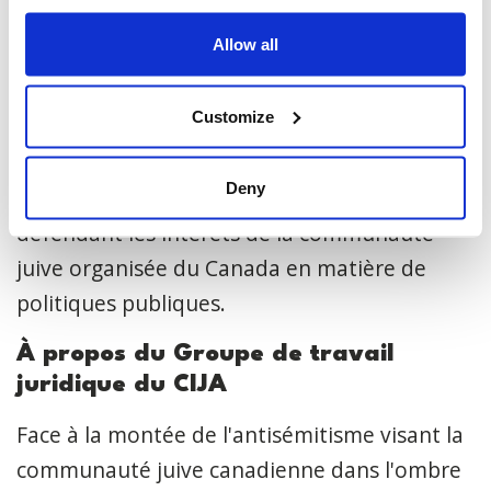
représentation des Fédérations juives du
Allow all
Canada-UIA, qui représentent les fédérations
juives à travers le Canada. Le CIJA est une
Customize
organisation nationale non partisane à but
non lucratif dont la mission est de préserver
Deny
et de protéger la vie juive au Canada en
défendant les intérêts de la communauté
juive organisée du Canada en matière de
politiques publiques.
À propos du Groupe de travail
juridique du CIJA
Face à la montée de l'antisémitisme visant la
communauté juive canadienne dans l'ombre