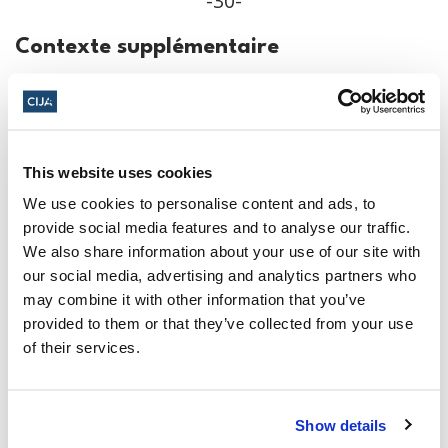
-30-
Contexte supplémentaire
Calendrier des plaintes de l'AFPC
(disponible en anglais seulement)
Loi canadienne sur les droits de la
This website uses cookies
personne
We use cookies to personalise content and ads, to
L'AFPC alloue 25 000 $ à l'Office de
provide social media features and to analyse our traffic.
secours et de travaux des Nations Unies
We also share information about your use of our site with
our social media, advertising and analytics partners who
pour les réfugiés de Palestine (UNRWA)
may combine it with other information that you’ve
provided to them or that they’ve collected from your use
À propos du Centre consultatif des
of their services.
relations juives et israéliennes
Le
Centre consultatif des relations juives et
Show details
israéliennes (CIJA)
est l'agence de