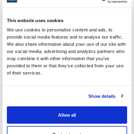
Centre pour Israël et...
Lire la suite
CIJA
|
21 avril 2026
This website uses cookies
We use cookies to personalise content and ads, to
provide social media features and to analyse our traffic.
We also share information about your use of our site with
our social media, advertising and analytics partners who
may combine it with other information that you’ve
provided to them or that they’ve collected from your use
of their services.
Show details
Allow all
À deux semaines de l’énoncé
économique du printemps, la