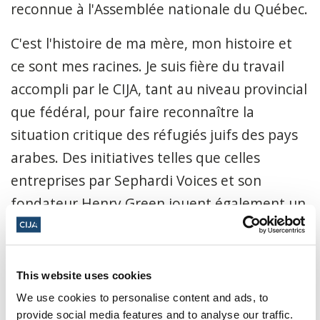
reconnue à l'Assemblée nationale du Québec.
C'est l'histoire de ma mère, mon histoire et
ce sont mes racines. Je suis fière du travail
accompli par le CIJA, tant au niveau provincial
que fédéral, pour faire reconnaître la
situation critique des réfugiés juifs des pays
arabes. Des initiatives telles que celles
entreprises par Sephardi Voices et son
fondateur Henry Green jouent également un
rôle essentiel dans la sensibilisation à cette
question.
This website uses cookies
Cependant, pour faire le deuil de la perte et
We use cookies to personalise content and ads, to
tirer des leçons du passé, il est essentiel de
provide social media features and to analyse our traffic.