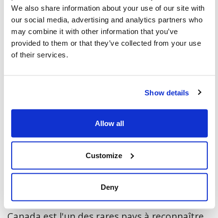
sensibiliser les gens à cette partie de notre
We also share information about your use of our site with
histoire. L'exposition
L'Exode oublié
our social media, advertising and analytics partners who
may combine it with other information that you’ve
s'accompagne du don de
Sephardi Voices
de la
provided to them or that they’ve collected from your use
collection
Victor et Edna Mashaal
, une série de
of their services.
près de 100 entretiens, portraits, documents
et photographies relatant les histoires de vie
Show details
de la communauté sépharade-mizrahi
canadienne, qui sera déposée aux Archives
Allow all
nationales.
En 2014, le gouvernement d'Israël a désigné
Customize
le 30 novembre comme Journée de
commémoration de l'exode et de l'expulsion
Deny
des Juifs des pays arabes et d'Iran, et le
Canada est l'un des rares pays à reconnaître