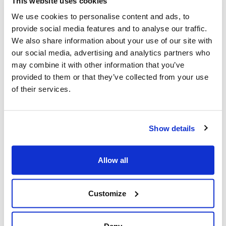
This website uses cookies
We use cookies to personalise content and ads, to
provide social media features and to analyse our traffic.
L'exode oublié des juifs des pays
We also share information about your use of our site with
arabes
our social media, advertising and analytics partners who
may combine it with other information that you’ve
Par Eta Yudin
provided to them or that they’ve collected from your use
of their services.
Eta Yudin
|
08 juin 2022
Show details
Allow all
Customize