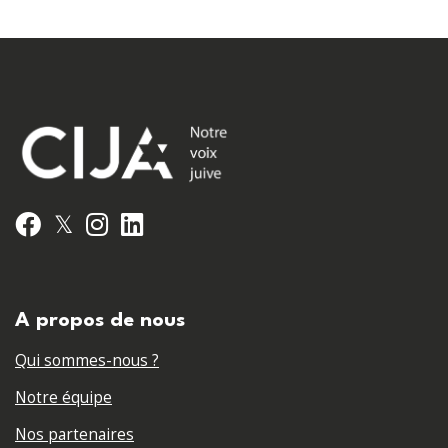
𝕏
Facebook
Instagram
LinkedIn
A propos de nous
Qui sommes-nous ?
Notre équipe
Nos partenaires