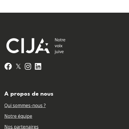
𝕏
Facebook
Instagram
LinkedIn
A propos de nous
Qui sommes-nous ?
Notre équipe
Nos partenaires