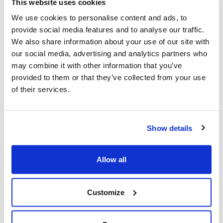
This website uses cookies
We use cookies to personalise content and ads, to
provide social media features and to analyse our traffic.
We also share information about your use of our site with
Vous pourriez également être intéressé
our social media, advertising and analytics partners who
par...
may combine it with other information that you’ve
provided to them or that they’ve collected from your use
of their services.
Show details
Allow all
Customize
Le CIJA réagit aux arrestations effectuées
par la police de Toronto dans le cadre de