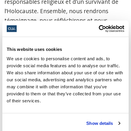
responsables religieux et d’un survivant de
l’Holocauste. Ensemble, nous rendrons
témoignage, nous réfléchirons et nous
réaffirmerons notre engagement commun en
faveur de la mémoire, de l’éducation et de la
prévention de la haine sous toutes ses
This website uses cookies
formes.
We use cookies to personalise content and ads, to
provide social media features and to analyse our traffic.
14 avril 2026, de 11 h à 12 h (heure de
We also share information about your use of our site with
our social media, advertising and analytics partners who
l'Est)
may combine it with other information that you’ve
Diffusion en direct depuis le Mémorial
provided to them or that they’ve collected from your use
of their services.
national de l'Holocauste
Ajouter au calendrier :
Show details