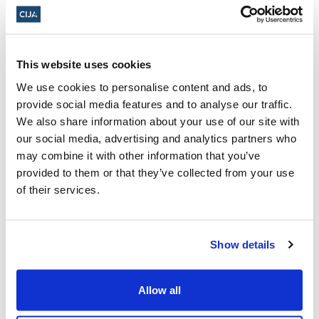
Cliquez ici pour vous inscrire.
This website uses cookies
20 avril 2026, de 19 h à 21 h (heure du
We use cookies to personalise content and ads, to
Centre)
provide social media features and to analyse our traffic.
We also share information about your use of our site with
À confirmer lors de l'inscription ·
our social media, advertising and analytics partners who
Winnipeg, Manitoba, Canada
may combine it with other information that you’ve
provided to them or that they’ve collected from your use
Ajouter au calendrier :
of their services.
Show details
Allow all
Yom HaZikaron 2026