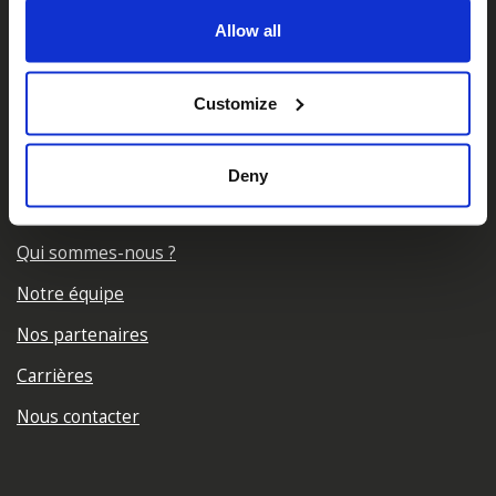
Allow all
𝕏
Facebook
Instagram
LinkedIn
Customize
Deny
A propos de nous
Qui sommes-nous ?
Notre équipe
Nos partenaires
Carrières
Nous contacter