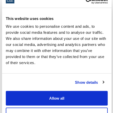
le BDS, etc.
L'assurance d'une sécurité adéquate des
This website uses cookies
étudiants juifs et le traitement efficace
We use cookies to personalise content and ads, to
et diligent des rapports d'incidents.
provide social media features and to analyse our traffic.
La protection de tous les étudiants
We also share information about your use of our site with
contre les « abus de pouvoir ».
our social media, advertising and analytics partners who
may combine it with other information that you’ve
Nous réaffirmons notre volonté de collaborer
provided to them or that they’ve collected from your use
of their services.
avec les établissements d'enseignement
postsecondaires canadiens afin que la
prochaine année scolaire soit plus sûre et
Show details
plus inclusive pour tous, y compris pour les
étudiants, le corp professoral et le personnel
Allow all
de soutien juifs.