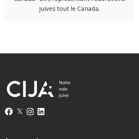
juives tout le Canada.
𝕏
Facebook
Instagram
LinkedIn