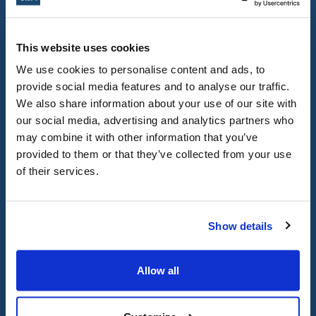
les terroristes du Hamas
le 7 octobre dernier
, pour
This website uses cookies
que la vérité soit
We use cookies to personalise content and ads, to
connue.
.
La négation et la
provide social media features and to analyse our traffic.
We also share information about your use of our site with
déformation du massacre
our social media, advertising and analytics partners who
sont des manifestations
may combine it with other information that you’ve
alarmantes de
provided to them or that they’ve collected from your use
of their services.
l’antisémitisme qui nuisent
à l’ensemble des
Canadiens.
Show details
Militez en faveur du
soutien au peuple et à la
Allow all
terre d’Israël.
La haine naît
de l’ignorance, et les seuls