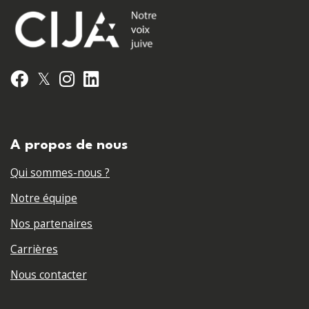
𝕏
Facebook
Instagram
LinkedIn
A propos de nous
Qui sommes-nous ?
Notre équipe
Nos partenaires
Carrières
Nous contacter