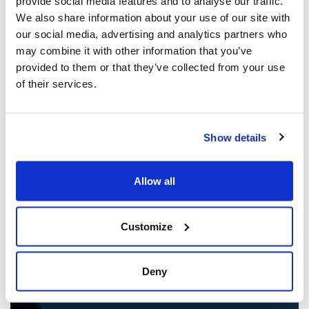
provide social media features and to analyse our traffic.
We also share information about your use of our site with
our social media, advertising and analytics partners who
may combine it with other information that you’ve
provided to them or that they’ve collected from your use
of their services.
Show details
Les dirigeants juifs réagissent à la
libération sous caution d'un homme de
Allow all
Toronto accusé de multiples agressions
antisémites au cours de l'année écoulée
(The Canadian Jewish News)
Customize
21 mars 2025
Deny