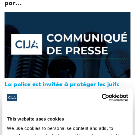
par...
La police est invitée à protéger les juifs
des manifestations "haineuses" de la
Journée Al-Qods au Canada (National
Post, + Postmedia Syndication)
This website uses cookies
21 mars 2025
We use cookies to personalise content and ads, to