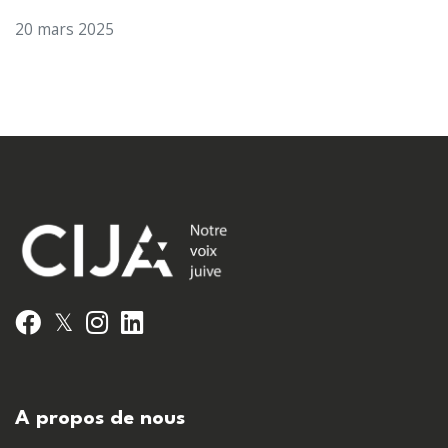
20 mars 2025
𝕏
Facebook
Instagram
LinkedIn
A propos de nous