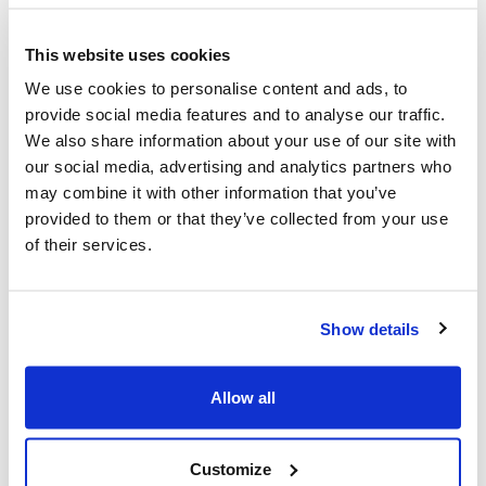
La police est invitée à protéger les juifs
This website uses cookies
des manifestations "haineuses" de la
We use cookies to personalise content and ads, to
Journée Al-Qods au Canada (National
provide social media features and to analyse our traffic.
Post, + Postmedia Syndication)
We also share information about your use of our site with
our social media, advertising and analytics partners who
21 mars 2025
may combine it with other information that you’ve
provided to them or that they’ve collected from your use
of their services.
Show details
Allow all
Les dirigeants juifs réagissent à la
Customize