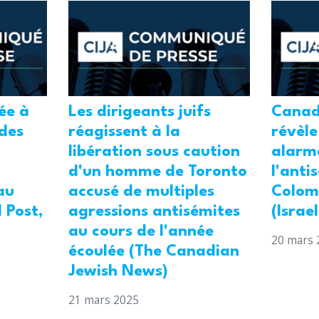
tée à
Les dirigeants juifs
Canad
 des
réagissent à la
révèle
libération sous caution
alarm
d'un homme de Toronto
l'anti
au
accusé de multiples
Colom
 Post,
agressions antisémites
(Israe
au cours de l'année
20 mars 
écoulée (The Canadian
Jewish News)
21 mars 2025