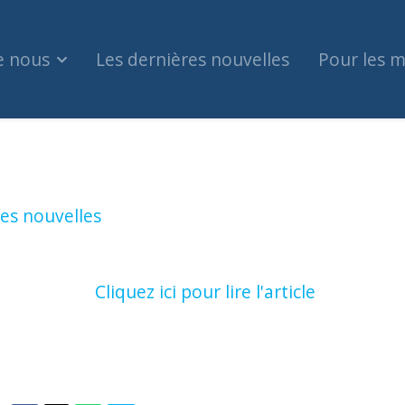
e nous
Les dernières nouvelles
Pour les 
ée par un objet incendiaire dans Dollard-des-O
es nouvelles
Cliquez ici pour lire l'article