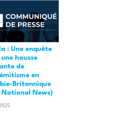
a : Une enquête
 une hausse
ante de
sémitisme en
bie-Britannique
l National News)
2025