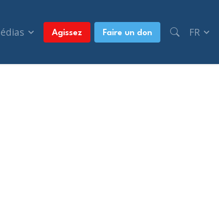
médias
FR
Agissez
Faire un don
rmeaux (Radio-Canada)