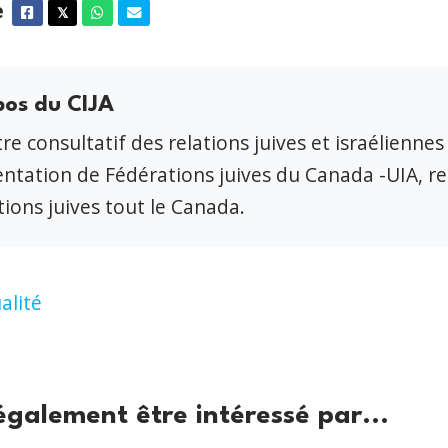
e
Facebook
Twitter
Whatsapp
Courriel
𝕏
pos du CIJA
re consultatif des relations juives et israéliennes
ntation de Fédérations juives du Canada -UIA, r
ions juives tout le Canada.
alité
également être intéressé par...