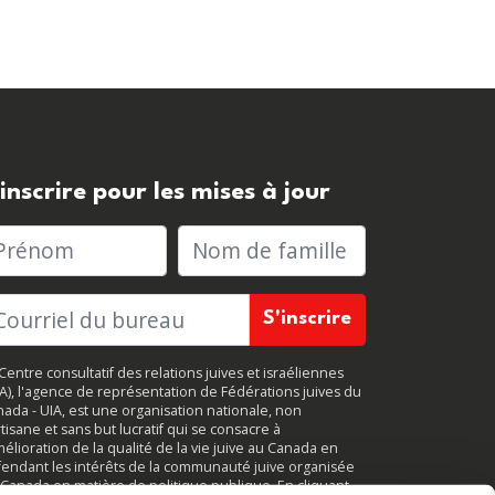
'inscrire pour les mises à jour
rénom
Nom de famille
Centre consultatif des relations juives et israéliennes
JA), l'agence de représentation de Fédérations juives du
ada - UIA, est une organisation nationale, non
tisane et sans but lucratif qui se consacre à
mélioration de la qualité de la vie juive au Canada en
endant les intérêts de la communauté juive organisée
Canada en matière de politique publique. En cliquant