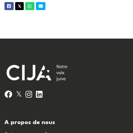
Facebook
Twitter
Whatsapp
Courriel
𝕏
𝕏
Facebook
Instagram
LinkedIn
A propos de nous