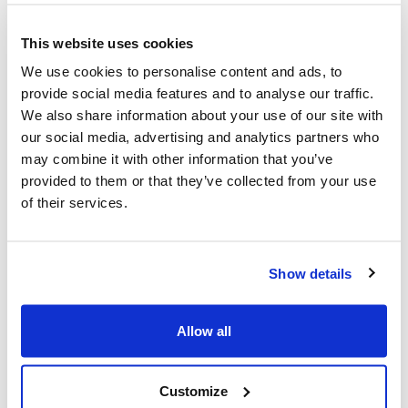
11h00 à 18h00
(dernière entrée à l'exposition à 16h40)
This website uses cookies
We use cookies to personalise content and ads, to
Fermé le lundi, sauf le 28 avril et le 19 mai
provide social media features and to analyse our traffic.
(Victoria Day)
We also share information about your use of our site with
11:00 AM to 9:00 PM
our social media, advertising and analytics partners who
may combine it with other information that you’ve
(Dernière participation à l'exposition à 19h40)
provided to them or that they’ve collected from your use
of their services.
Nous recommandons de consacrer au moins
une heure à la visite de l'ensemble de
Show details
l'exposition et à la réflexion.
Les visites guidées sont les bienvenues.
Allow all
Customize