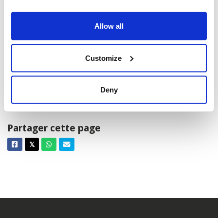
Vancouver -
950 W 41st Ave, Vancouver,
BC V5Z 2N7, Canada
Allow all
Ajouter au calendrier :
Customize
Deny
Partager cette page
Facebook
Twitter
Whatsapp
Courriel
𝕏