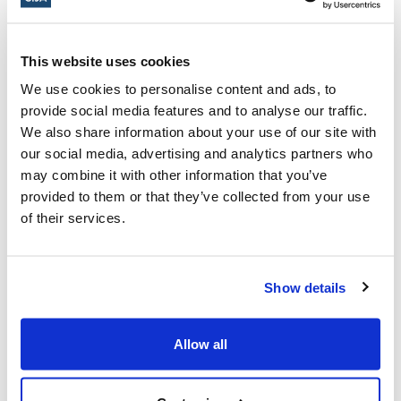
This website uses cookies
Communiqués de presse,
We use cookies to personalise content and ads, to
Communiqué de presse : La vie juive
provide social media features and to analyse our traffic.
We also share information about your use of our site with
our social media, advertising and analytics partners who
may combine it with other information that you’ve
provided to them or that they’ve collected from your use
Vous pourriez également être intéressé
of their services.
par...
Show details
Allow all