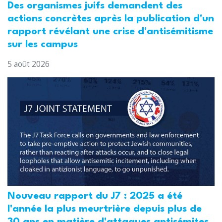
Des organismes juifs demandent des
actions concrètes après la publication d'un
rapport révélant une crise d'antisémitisme
sur les campus
5 août 2026
Nouveau rapport du J7 : 2025 a été
l'année la plus meurtrière depuis plus de
30 ans en matière d'attaques antisémites