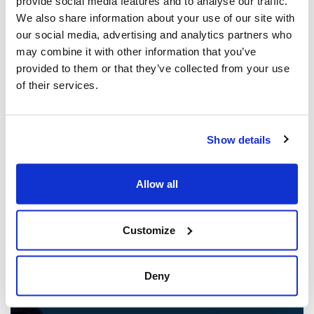
provide social media features and to analyse our traffic.
We also share information about your use of our site with
our social media, advertising and analytics partners who
may combine it with other information that you’ve
provided to them or that they’ve collected from your use
of their services.
Show details
Les dirigeants juifs réagissent à la
libération sous caution d'un homme de
Allow all
Toronto accusé de multiples agressions
antisémites au cours de l'année écoulée
(The Canadian Jewish News)
Customize
21 mars 2025
Deny