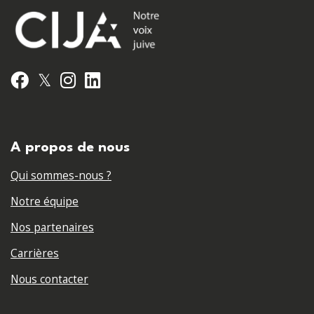
𝕏
Facebook
Instagram
LinkedIn
A propos de nous
Qui sommes-nous ?
Notre équipe
Nos partenaires
Carrières
Nous contacter