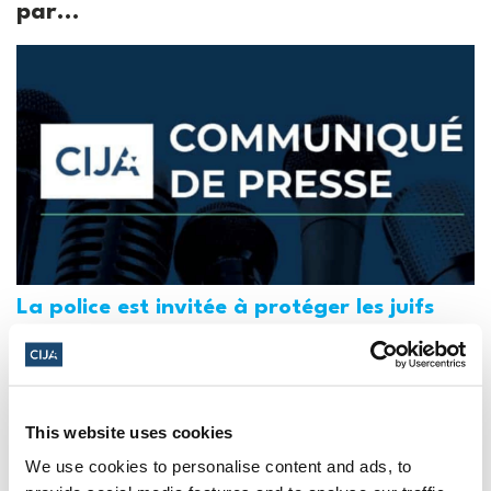
par...
La police est invitée à protéger les juifs
des manifestations "haineuses" de la
Journée Al-Qods au Canada (National
Post, + Postmedia Syndication)
This website uses cookies
21 mars 2025
We use cookies to personalise content and ads, to