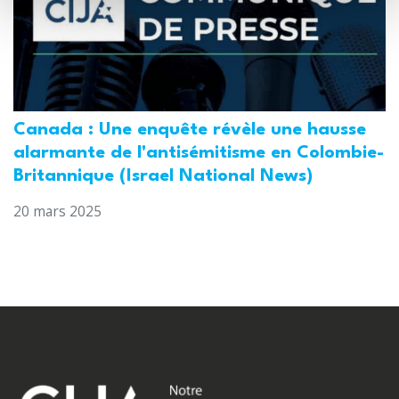
Canada : Une enquête révèle une hausse
alarmante de l'antisémitisme en Colombie-
Britannique (Israel National News)
20 mars 2025