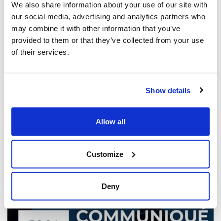
We also share information about your use of our site with
our social media, advertising and analytics partners who
may combine it with other information that you’ve
provided to them or that they’ve collected from your use
of their services.
Show details
Les dirigeants juifs réagissent à la
libération sous caution d'un homme de
Toronto accusé de multiples agressions
Allow all
antisémites au cours de l'année écoulée
(The Canadian Jewish News)
Customize
21 mars 2025
Deny