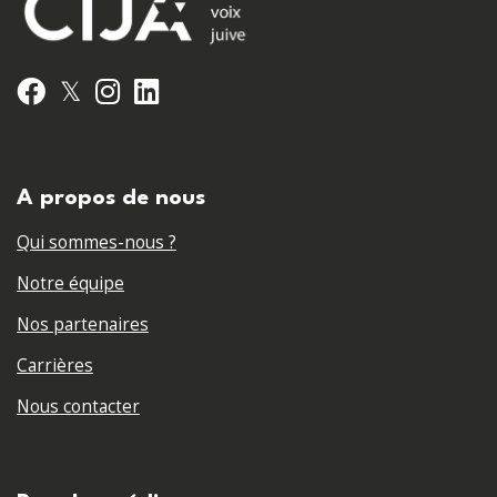
𝕏
Facebook
Instagram
LinkedIn
A propos de nous
Qui sommes-nous ?
Notre équipe
Nos partenaires
Carrières
Nous contacter