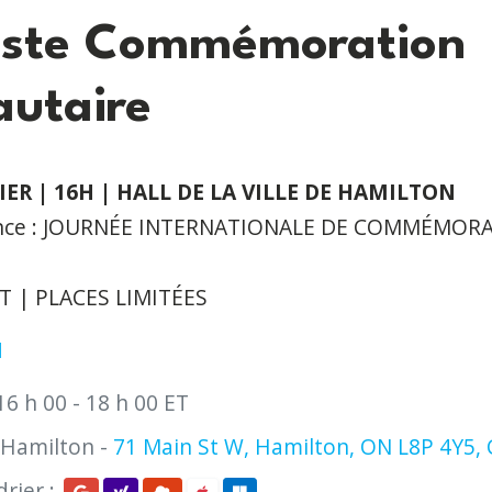
uste Commémoration
utaire
ER | 16H | HALL DE LA VILLE DE HAMILTON
lience : JOURNÉE INTERNATIONALE DE COMMÉMOR
 | PLACES LIMITÉES
I
16 h 00 - 18 h 00 ET
e Hamilton -
71 Main St W, Hamilton, ON L8P 4Y5,
rier :