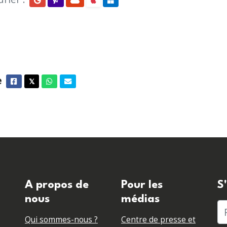
e
Facebook
Twitter
Whatsapp
Courriel
𝕏
A propos de
Pour les
S
nous
médias
P
Qui sommes-nous ?
Centre de presse et