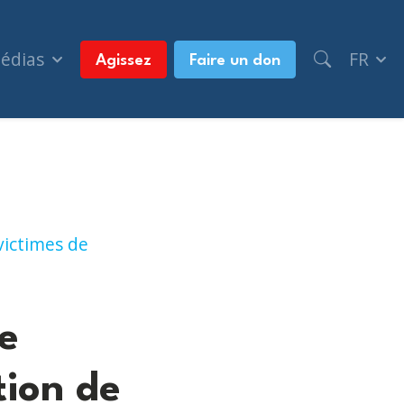
médias
FR
Agissez
Faire un don
ion de l'Holocauste Commémoration communautair
victimes de
e
ion de