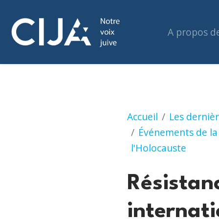
A propos d
Résistance et ré
Accueil
Les dernièr
Événements de la 
l'Holocauste
Résistanc
internat