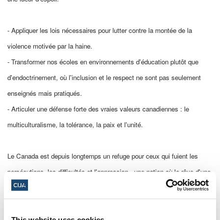
- Appliquer les lois nécessaires pour lutter contre la montée de la
violence motivée par la haine.
- Transformer nos écoles en environnements d'éducation plutôt que
d'endoctrinement, où l'inclusion et le respect ne sont pas seulement
enseignés mais pratiqués.
- Articuler une défense forte des vraies valeurs canadiennes : le
multiculturalisme, la tolérance, la paix et l'unité.
Le Canada est depuis longtemps un refuge pour ceux qui fuient les
persécutions, les difficultés et l'oppression - une nation où le rêve d'une
vie meilleure est une réalité. Aujourd'hui, nous nous réunissons pour
rétablir cette vision pour les générations futures.
This website uses cookies