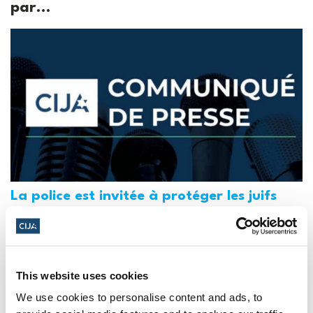
par...
La police est invitée à protéger les juifs
des manifestations "haineuses" de la
Journée Al-Qods au Canada (National
Post, + Postmedia Syndication)
This website uses cookies
21 mars 2025
We use cookies to personalise content and ads, to