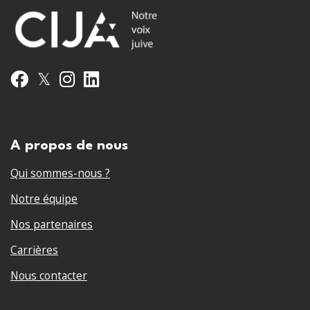
𝕏
Facebook
Instagram
LinkedIn
A propos de nous
Qui sommes-nous ?
Notre équipe
Nos partenaires
Carrières
Nous contacter