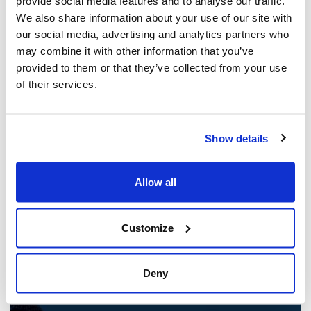
provide social media features and to analyse our traffic.
We also share information about your use of our site with
our social media, advertising and analytics partners who
may combine it with other information that you’ve
provided to them or that they’ve collected from your use
of their services.
Show details
Les dirigeants juifs réagissent à la
libération sous caution d'un homme de
Allow all
Toronto accusé de multiples agressions
antisémites au cours de l'année écoulée
(The Canadian Jewish News)
Customize
21 mars 2025
Deny