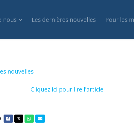
e nous
Les dernières nouvelles
Pour les 
utions juives canadiennes, synagogues, sont visé
es nouvelles
Cliquez ici pour lire l'article
e
Facebook
Twitter
Whatsapp
Courriel
𝕏