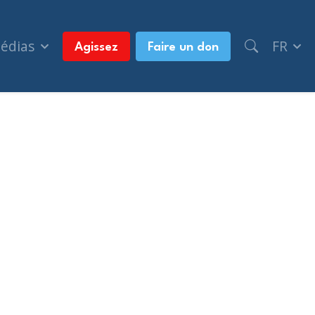
médias
FR
Agissez
Faire un don
es par une alerte à la bombe massive (The Jerusal