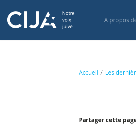
A propos d
Plus de 100 instit
Accueil
Les dernièr
Partager cette pag