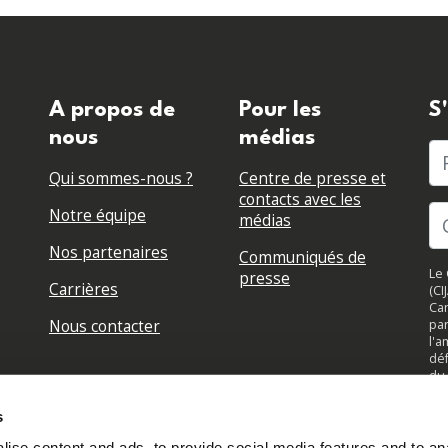
A propos de
Pour les
S
nous
médias
P
Qui sommes-nous ?
Centre de presse et
contacts avec les
Notre équipe
médias
Nos partenaires
Communiqués de
Le 
presse
Carrières
(CI
Can
Nous contacter
par
l'a
déf
du 
su
jou
s
to
ise content and ads, to provide social media features and to anal