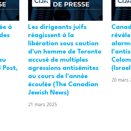
tée à
Les dirigeants juifs
Canad
 des
réagissent à la
révèle
libération sous caution
alarm
d'un homme de Toronto
l'anti
au
accusé de multiples
Colom
 Post,
agressions antisémites
(Israe
au cours de l'année
20 mars 
écoulée (The Canadian
Jewish News)
21 mars 2025