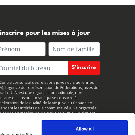
'inscrire pour les mises à jour
rénom
Nom de famille
Centre consultatif des relations juives et israéliennes
JA), l'agence de représentation de Fédérations juives du
ada - UIA, est une organisation nationale, non
tisane et sans but lucratif qui se consacre à
mélioration de la qualité de la vie juive au Canada en
endant les intérêts de la communauté juive organisée
Canada en matière de politique publique. En cliquant
r
«
S'inscrire
, »
vous acceptez de recevoir des mises à
r périodiques de CIJA. Vous pouvez vous
désabonner
à
ut moment.
Allow all
yse our traffic.