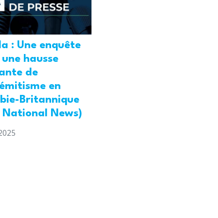
a : Une enquête
 une hausse
ante de
sémitisme en
bie-Britannique
l National News)
2025