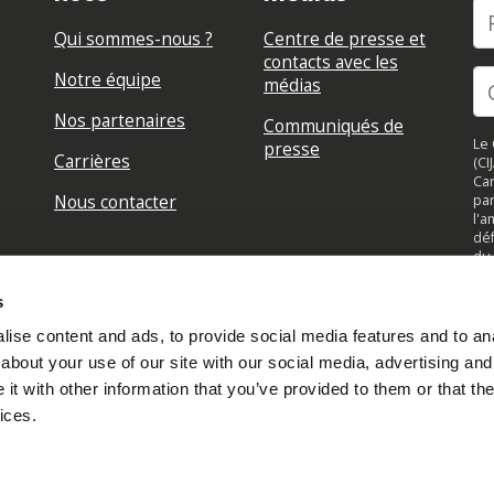
P
Qui sommes-nous ?
Centre de presse et
contacts avec les
Notre équipe
médias
Nos partenaires
Communiqués de
Le 
presse
Carrières
(CI
Can
Nous contacter
par
l'a
déf
du 
su
jou
s
to
ise content and ads, to provide social media features and to anal
about your use of our site with our social media, advertising and
t with other information that you’ve provided to them or that the
ices.
Connectez-vous à votre compte
Créé avec
NationBuilder
Lire notre politique de confidentialité