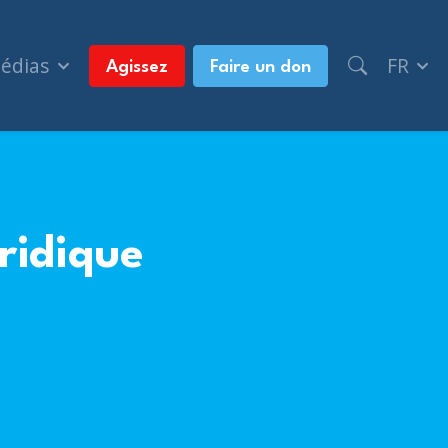
médias
FR
Agissez
Faire un don
ridique