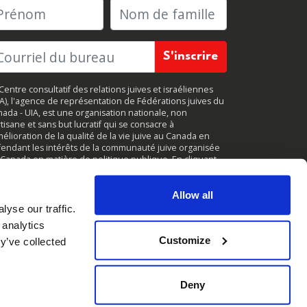
rénom
Nom de famille
Centre consultatif des relations juives et israéliennes
JA), l'agence de représentation de Fédérations juives du
ada - UIA, est une organisation nationale, non
tisane et sans but lucratif qui se consacre à
mélioration de la qualité de la vie juive au Canada en
endant les intérêts de la communauté juive organisée
Canada en matière de politique publique. En cliquant
r
«
S'inscrire
, »
vous acceptez de recevoir des mises à
r périodiques de CIJA. Vous pouvez vous
désabonner
à
ut moment.
Allow all
yse our traffic.
 analytics
Customize
y’ve collected
Deny