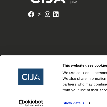
𝕏
Facebook
Instagram
LinkedIn
This website uses cookie
We use cookies to personal
We also share information 
partners who may combine i
from your use of their serv
Show details