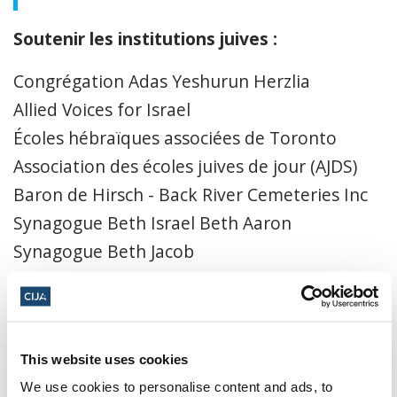
Soutenir les institutions juives :
Congrégation Adas Yeshurun Herzlia
Allied Voices for Israel
Écoles hébraïques associées de Toronto
Association des écoles juives de jour (AJDS)
Baron de Hirsch - Back River Cemeteries Inc
Synagogue Beth Israel Beth Aaron
Synagogue Beth Jacob
Synagogue Beth Shalom
Beth Torah
Congrégation Beth Torah
This website uses cookies
Congrégation Beth Zion
We use cookies to personalise content and ads, to
Écoles Bnei Akiva