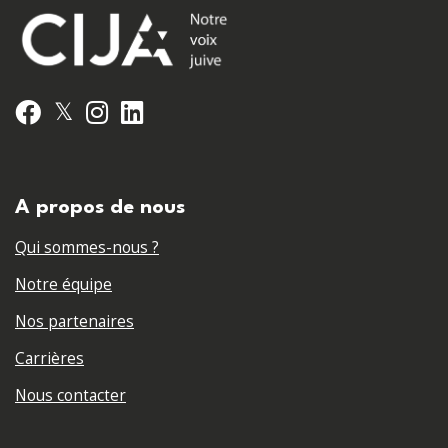
𝕏
Facebook
Instagram
LinkedIn
A propos de nous
Qui sommes-nous ?
Notre équipe
Nos partenaires
Carrières
Nous contacter