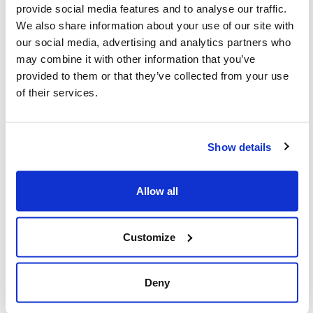
provide social media features and to analyse our traffic.
École hébraïque de jour Bialik
We also share information about your use of our site with
Camp B'nai Brith Inc
our social media, advertising and analytics partners who
may combine it with other information that you’ve
Camp B'nai B'rith Society
provided to them or that they’ve collected from your use
Camp Kinneret-Biluim
of their services.
Camp Massad du Manitoba
Camp Northland-B'nai Brith
Show details
Camp Shalom
Camp Wahanowin
Allow all
Camp Walden Canada
Canadian Associates of Ben-Gurion
Customize
University
Canadian Friends of Hebrew University
Deny
Canadian Young Judaea
Centre for Judaism of the Fraser Valley