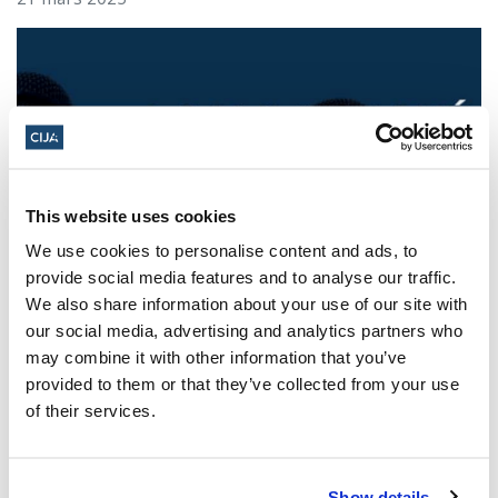
This website uses cookies
We use cookies to personalise content and ads, to
provide social media features and to analyse our traffic.
Les dirigeants juifs réagissent à la
We also share information about your use of our site with
libération sous caution d'un homme de
our social media, advertising and analytics partners who
Toronto accusé de multiples agressions
may combine it with other information that you’ve
antisémites au cours de l'année écoulée
provided to them or that they’ve collected from your use
(The Canadian Jewish News)
of their services.
21 mars 2025
Show details