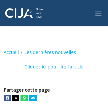
Les Montréalais réagissent au cessez-le-feu e
Accueil
Les dernières nouvelles
Cliquez ici pour lire l'article
Partager cette page
Facebook
Twitter
Whatsapp
Courriel
𝕏