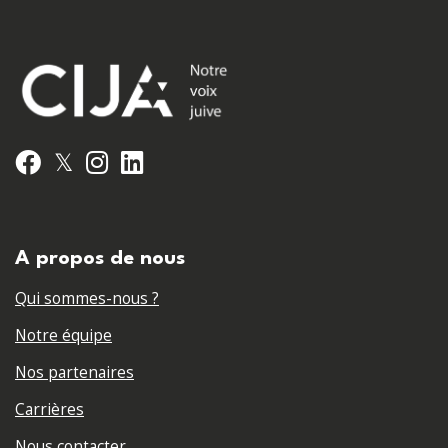
𝕏
Facebook
Instagram
LinkedIn
A propos de nous
Qui sommes-nous ?
Notre équipe
Nos partenaires
Carrières
Nous contacter