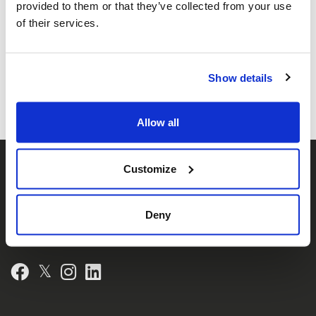
provided to them or that they’ve collected from your use
of their services.
Partager cette page
Facebook
Twitter
Whatsapp
Courriel
𝕏
Show details
Allow all
Customize
Deny
𝕏
Facebook
Instagram
LinkedIn