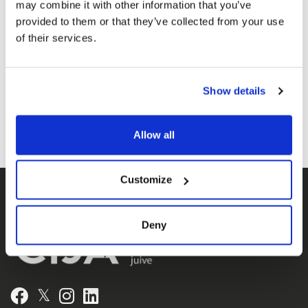
juives et israéliennes est l'agence de
may combine it with other information that you’ve
représentation de Fédérations juives du
provided to them or that they’ve collected from your use
of their services.
Canada -UIA, représentant Fédérations
juives tout le Canada.
Show details
Allow all
Customize
Deny
𝕏
Facebook
Instagram
LinkedIn