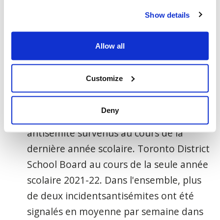
nombre total d'
incidents
antisémites.
Show details
À l'heure actuelle, il n'existe pas de
données exhaustives sur les
incidents de
Allow all
haine
dans les écoles au niveau national.
Les événements antisémites sont en
Customize
augmentation
dans les
écoles de
l'Ontario, avec
plus
de
50
incidents
Deny
impliquant des
symboles de
haine
antisémite survenus
au cours de
la
dernière année scolaire.
To
ronto
District
School Board
au cours de la
seule année
scolaire 2021-22. Dans l'ensemble,
plus
de
deux
incidents
antisémites ont été
signalés en moyenne par semaine
dans