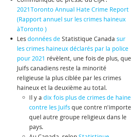
2021
Toronto
Annual
Hate
Crime Report
(Rapport annuel sur les crimes
haineux
à
Toronto
)
Les
données de
Statistique Canada
sur
les crimes
haineux
déclarés par la police
pour 2021
révèlent, une fois de plus, que
Juifs canadiens reste la minorité
religieuse la plus ciblée par les crimes
haineux
et la deuxième au total.
Il y a
dix fois
plus de
crimes de
haine
contre les
Juifs
que contre
n'importe
quel
autre
groupe
religieux dans le
pays.
Au
Canada,
selon
Statistique