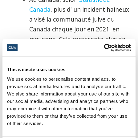
Canada
,
plus
d'
un
incident
haineux
a visé la communauté juive du
Canada chaque jour en 2021,
en
moyenne. Cela représente
plus
de
neuf incidents par semaine ou 40
par mois.
This website uses cookies
Tous les
crimes de
haine
ou
incidents de
We use cookies to personalise content and ads, to
antisémitisme ne sont pas signalés ou
provide social media features and to analyse our traffic.
enregistrés. Tous les
incidents
ne sont
We also share information about your use of our site with
our social media, advertising and analytics partners who
pas considérés comme des crimes, en
may combine it with other information that you’ve
particulier
dans les
écoles, de sorte que
provided to them or that they’ve collected from your use
les statistiques nationales sur
les crimes
of their services.
de haine
ne reflètent pas exactement le