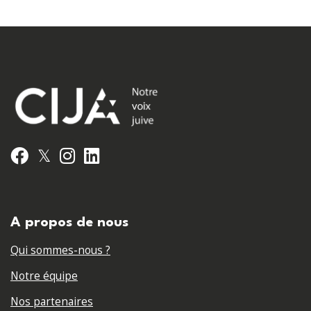
𝕏
Facebook
Instagram
LinkedIn
A propos de nous
Qui sommes-nous ?
Notre équipe
Nos partenaires