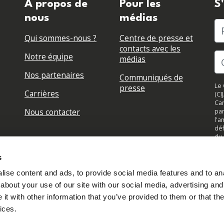
A propos de
Pour les
S
nous
médias
P
Qui sommes-nous ?
Centre de presse et
contacts avec les
Notre équipe
médias
Nos partenaires
Communiqués de
Le 
presse
Carrières
(CI
Can
Nous contacter
par
l'a
déf
du 
su
jou
s
to
ise content and ads, to provide social media features and to anal
about your use of our site with our social media, advertising and
t with other information that you’ve provided to them or that the
ices.
Connectez-vous à votre compte
Créé avec
NationBuilder