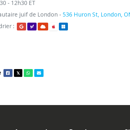
30 - 12h30 ET
taire juif de London -
536 Huron St, London, O
rier :
e
Facebook
Twitter
Whatsapp
Courriel
𝕏