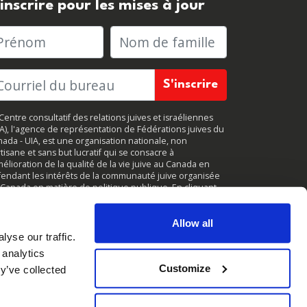
'inscrire pour les mises à jour
rénom
Nom de famille
Centre consultatif des relations juives et israéliennes
JA), l'agence de représentation de Fédérations juives du
ada - UIA, est une organisation nationale, non
tisane et sans but lucratif qui se consacre à
mélioration de la qualité de la vie juive au Canada en
endant les intérêts de la communauté juive organisée
Canada en matière de politique publique. En cliquant
r
«
S'inscrire
, »
vous acceptez de recevoir des mises à
r périodiques de CIJA. Vous pouvez vous
désabonner
à
ut moment.
Allow all
yse our traffic.
 analytics
Customize
y’ve collected