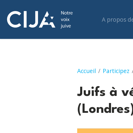
A propos d
Juifs à vélo - Ran
Accueil
Participez
Juifs à 
(Londres