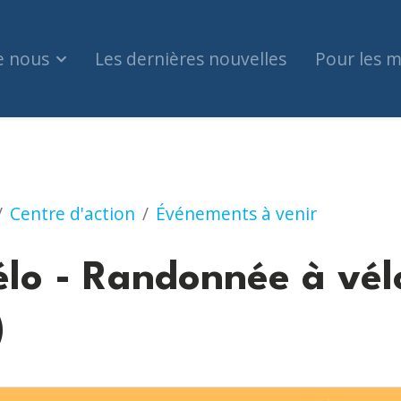
e nous
Les dernières nouvelles
Pour les 
donnée à vélo (Londres)
Centre d'action
Événements à venir
vélo - Randonnée à vél
)