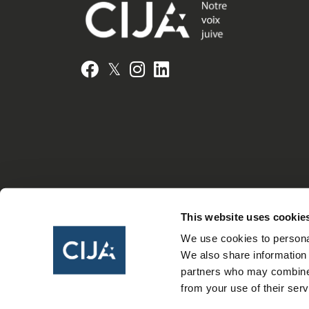
𝕏
Facebook
Instagram
LinkedIn
This website uses cookie
We use cookies to personal
We also share information 
partners who may combine i
from your use of their serv