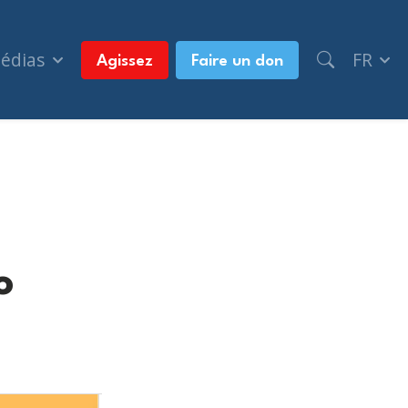
médias
FR
Agissez
Faire un don
o