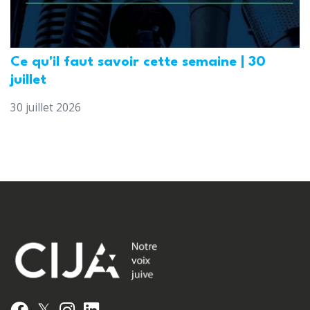
Ce qu'il faut savoir cette semaine | 30
juillet
30 juillet 2026
𝕏
Facebook
Instagram
LinkedIn