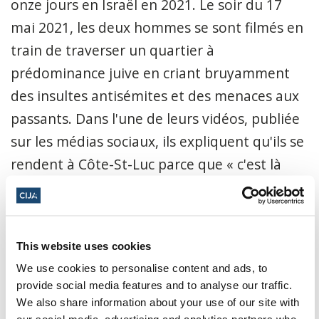
onze jours en Israël en 2021. Le soir du 17
mai 2021, les deux hommes se sont filmés en
train de traverser un quartier à
prédominance juive en criant bruyamment
des insultes antisémites et des menaces aux
passants. Dans l'une de leurs vidéos, publiée
sur les médias sociaux, ils expliquent qu'ils se
rendent à Côte-St-Luc parce que « c'est là
que se trouvent tous les Juifs ». Au moment
de l'incident, la sécurité de la Fédération CJA
a rapidement agi et coordonné son action
This website uses cookies
avec les forces de l’ordre qui, une fois sur les
We use cookies to personalise content and ads, to
lieux, ont arrêté les deux personnes pour
provide social media features and to analyse our traffic.
avoir proféré des menaces; les individus
We also share information about your use of our site with