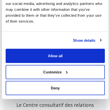
our social media, advertising and analytics partners who
/11-627-m/11-627-m2021021-eng.pdf?
may combine it with other information that you’ve
st=PvrcTk5X
provided to them or that they’ve collected from your use
of their services.
Show details
Partager cette page
Allow all
Facebook
Twitter
Whatsapp
Courriel
𝕏
Customize
Deny
À propos du CIJA
Le Centre consultatif des relations