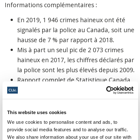
Informations complémentaires :
En 2019, 1 946 crimes haineux ont été
signalés par la police au Canada, soit une
hausse de 7 % par rapport à 2018.
Mis à part un seul pic de 2 073 crimes
haineux en 2017, les chiffres déclarés par
la police sont les plus élevés depuis 2009.
Rapport complet de Statistique Canada
ici.
Juristat:
https://www150.statcan.gc.ca/n1/en/cata
This website uses cookies
logue/85-002-X202100100002
We use cookies to personalise content and ads, to
Infographic:
provide social media features and to analyse our traffic.
We also share information about your use of our site with
https://www150.statcan.gc.ca/n1/en/pub