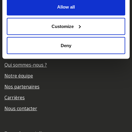
Allow all
𝕏
Facebook
Instagram
LinkedIn
Customize
Deny
A propos de nous
Qui sommes-nous ?
Notre équipe
Nos partenaires
Carrières
Nous contacter