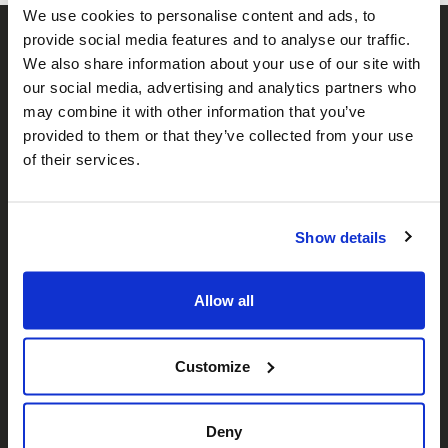
We use cookies to personalise content and ads, to
provide social media features and to analyse our traffic.
We also share information about your use of our site with
our social media, advertising and analytics partners who
may combine it with other information that you’ve
provided to them or that they’ve collected from your use
of their services.
𝕏
Facebook
Instagram
LinkedIn
Show details
A propos de nous
Allow all
Qui sommes-nous ?
Notre équipe
Customize
Nos partenaires
Deny
Carrières