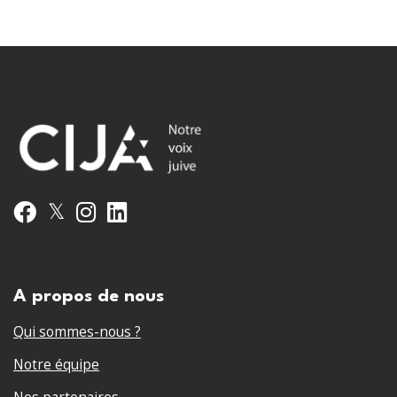
𝕏
Facebook
Instagram
LinkedIn
A propos de nous
Qui sommes-nous ?
Notre équipe