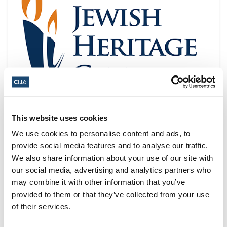
This website uses cookies
We use cookies to personalise content and ads, to
provide social media features and to analyse our traffic.
We also share information about your use of our site with
Centre du patrimoine juif de l'Ouest
our social media, advertising and analytics partners who
du Canada
may combine it with other information that you’ve
Le Centre du patrimoine juif de l'Ouest canadien
provided to them or that they’ve collected from your use
est une organisation à but non lucratif à multiples
of their services.
facettes, qui regroupe la Société historique juive de
l'Ouest canadien, le Marion & Ed Vickar Jewish