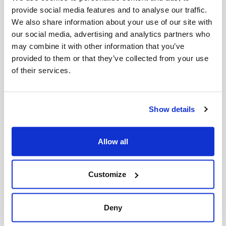
provide social media features and to analyse our traffic.
Commence chaque année au coucher
We also share information about your use of our site with
du soleil le 9 novembre et se termine à
our social media, advertising and analytics partners who
may combine it with other information that you’ve
la tombée de la nuit le 10 novembre.
provided to them or that they’ve collected from your use
of their services.
Hanoukka
Show details
Commence au coucher du soleil le
dimanche 14 décembre 2025. Fin de la
Allow all
nuit du lundi 22 décembre 2025.
Customize
Deny
Tu B'shevat