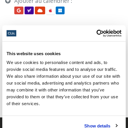
Ajouter au calendrier :
Yom HaShoah 2024
This website uses cookies
We use cookies to personalise content and ads, to
provide social media features and to analyse our traffic.
Partager cette page
We also share information about your use of our site with
our social media, advertising and analytics partners who
Facebook
Twitter
Whatsapp
Courriel
𝕏
may combine it with other information that you’ve
provided to them or that they’ve collected from your use
of their services.
Show details