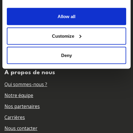
Allow all
Customize
𝕏
Facebook
Instagram
LinkedIn
Deny
A propos de nous
Qui sommes-nous ?
Notre équipe
Nos partenaires
Carrières
Nous contacter