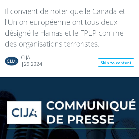
Il convient de noter que le Canada et
l'Union européenne ont tous deux
désigné le Hamas et le FPLP comme
des organisations terroristes.
CIJA
|29
2024
Skip to content