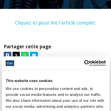
Cliquez ici pour lire l'article complet.
Partager cette page
Facebook
Twitter
Whatsapp
Courriel
𝕏
This website uses cookies
We use cookies to personalise content and ads, to
À propos du CIJA
provide social media features and to analyse our traffic.
Le Centre consultatif des relations
We also share information about your use of our site with
our social media, advertising and analytics partners who
juives et israéliennes est l'agence de