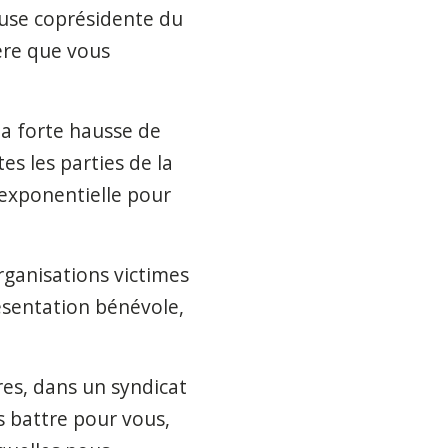
leuse coprésidente du
père que vous
la forte hausse de
es les parties de la
e exponentielle pour
rganisations victimes
ésentation bénévole,
res, dans un syndicat
s battre pour vous,