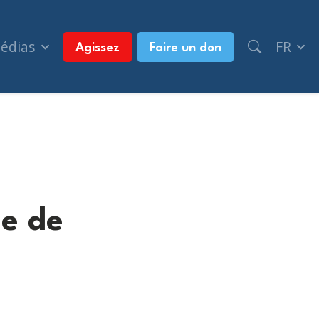
médias
FR
Agissez
Faire un don
pe de