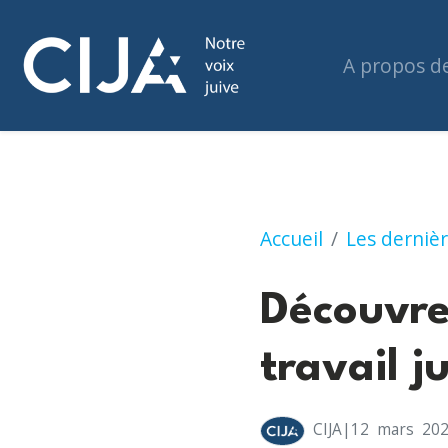
A propos d
Découvrez ce que f
Accueil
Les dernièr
Découvre
travail j
CIJA
|12
mars
20