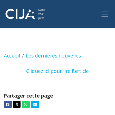
PREMIÈRE LECTURE : Un rapport fédéral juge "ra
Accueil
Les dernières nouvelles
Cliquez ici pour lire l'article
Partager cette page
Facebook
Twitter
Whatsapp
Courriel
𝕏