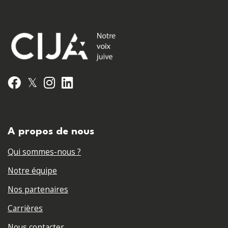
𝕏
Facebook
Instagram
LinkedIn
A propos de nous
Qui sommes-nous ?
Notre équipe
Nos partenaires
Carrières
Nous contacter