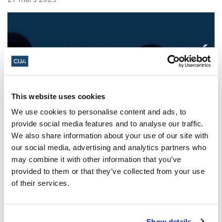
This website uses cookies
We use cookies to personalise content and ads, to
provide social media features and to analyse our traffic.
Les dirigeants juifs réagissent à la
We also share information about your use of our site with
libération sous caution d'un homme de
our social media, advertising and analytics partners who
Toronto accusé de multiples agressions
may combine it with other information that you’ve
antisémites au cours de l'année écoulée
provided to them or that they’ve collected from your use
(The Canadian Jewish News)
of their services.
21 mars 2025
Show details