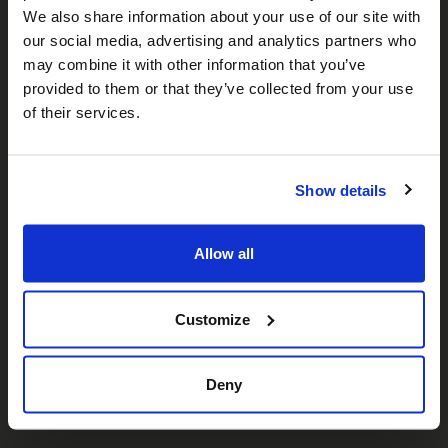
We also share information about your use of our site with
our social media, advertising and analytics partners who
may combine it with other information that you’ve
𝕏
provided to them or that they’ve collected from your use
Facebook
Instagram
LinkedIn
of their services.
Show details
A propos de nous
Qui sommes-nous ?
Allow all
Notre équipe
Nos partenaires
Customize
Carrières
Nous contacter
Deny