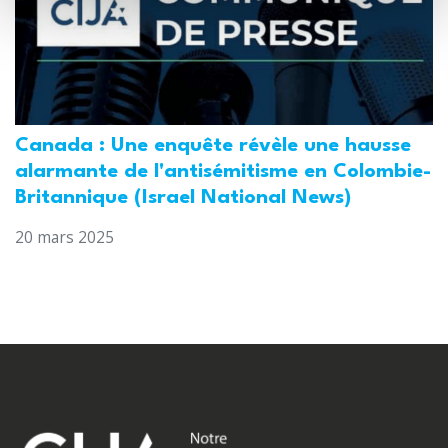
Canada : Une enquête révèle une hausse
alarmante de l'antisémitisme en Colombie-
Britannique (Israel National News)
20 mars 2025