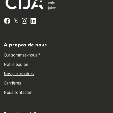
𝕏
Facebook
Instagram
LinkedIn
A propos de nous
Qui sommes-nous ?
Notre équipe
Nos partenaires
Carrières
Nous contacter