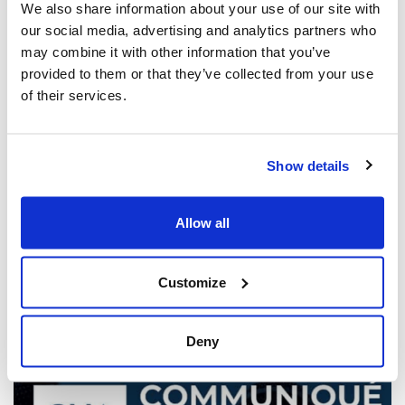
We also share information about your use of our site with
our social media, advertising and analytics partners who
may combine it with other information that you’ve
provided to them or that they’ve collected from your use
of their services.
Show details
Les dirigeants juifs réagissent à la
libération sous caution d'un homme de
Toronto accusé de multiples agressions
Allow all
antisémites au cours de l'année écoulée
(The Canadian Jewish News)
Customize
21 mars 2025
Deny