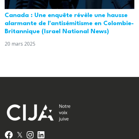
Canada : Une enquête révèle une hausse
alarmante de l'antisémitisme en Colombie-
Britannique (Israel National News)
20 mars 2025
𝕏
Facebook
Instagram
LinkedIn