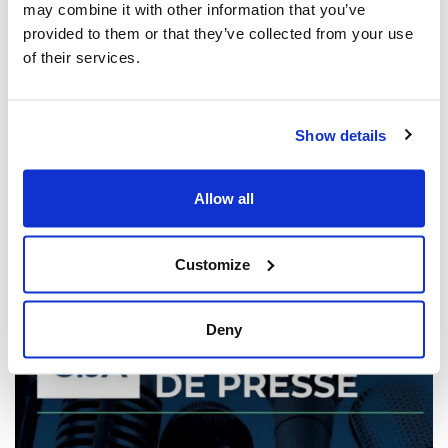
may combine it with other information that you’ve
provided to them or that they’ve collected from your use
of their services.
Les dirigeants juifs réagissent à la
libération sous caution d'un homme de
Show details
Toronto accusé de multiples agressions
antisémites au cours de l'année écoulée
(The Canadian Jewish News)
Allow all
21 mars 2025
Customize
Deny