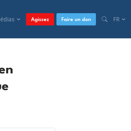
médias
FR
Agissez
Faire un don
 en
ue