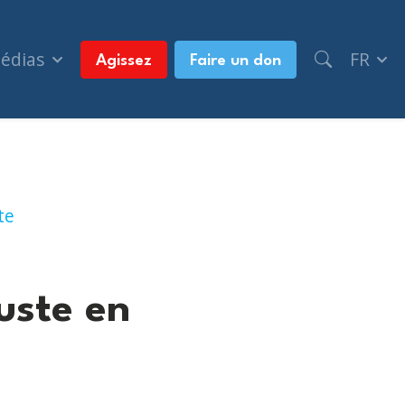
médias
FR
Agissez
Faire un don
te
uste en