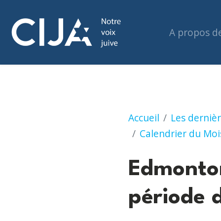
A propos d
Edmonton : Enseig
Accueil
Les dernièr
Calendrier du Mois
Edmonton
période 